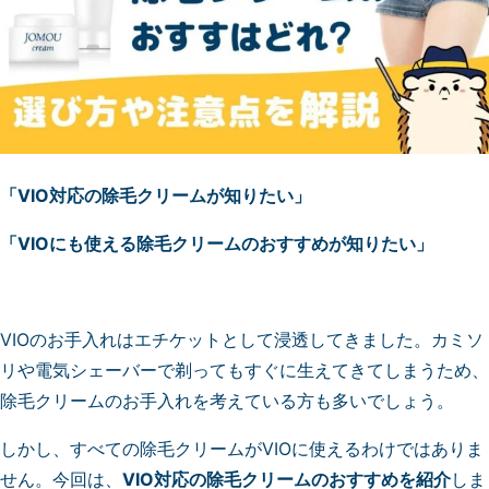
原
因
や
治
し
方、
予
「VIO対応の除毛クリームが知りたい」
防
法
「VIOにも使える除毛クリームのおすすめが知りたい」
を
解
説
VIOのお手入れはエチケットとして浸透してきました。カミソ
リや電気シェーバーで剃ってもすぐに生えてきてしまうため、
除毛クリームのお手入れを考えている方も多いでしょう。
しかし、すべての除毛クリームがVIOに使えるわけではありま
せん。今回は、
VIO対応の除毛クリームのおすすめを紹介
しま