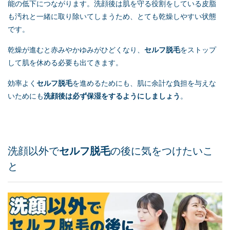
能の低下につながります。洗顔後は肌を守る役割をしている皮脂
も汚れと一緒に取り除いてしまうため、とても乾燥しやすい状態
です。
乾燥が進むと赤みやかゆみがひどくなり、
セルフ脱毛
をストップ
して肌を休める必要も出てきます。
効率よく
セルフ脱毛
を進めるためにも、肌に余計な負担を与えな
いためにも
洗顔後は必ず保湿をするようにしましょう
。
洗顔以外で
セルフ脱毛
の後に気をつけたいこ
と