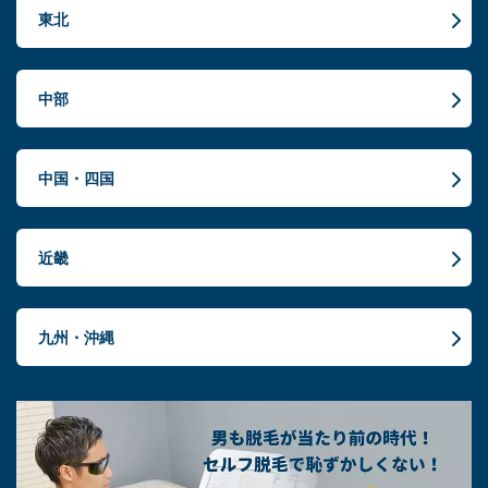
東北
中部
中国・四国
近畿
九州・沖縄