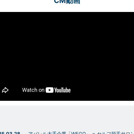
CM動画
25.03.28
アパレル大手企業「WEGO」 × セルフ脱毛サ