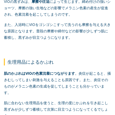
VIOの黒ずみは、
摩擦や圧迫
によって生じます。締め付けの強いシ
ョーツ、摩擦の強い生地などの影響でメラニン色素の産生が促進
され、色素沈着を起こしてしまうのです。
また、入浴時にVIOをゴシゴシこすって洗うのも摩擦を与える大き
な原因となります。普段の摩擦や締付などの影響が少しずつ肌に
蓄積し、黒ずみが目立つようになります。
生理用品によるかぶれ
肌のかぶれはVIOの色素沈着につながります
。炎症が起こると、掻
きむしってしまい刺激を与えることも原因です。また、炎症その
ものがメラニン色素の生成を促してしまうことも分かっていま
す。
肌に合わない生理用品を使うと、生理の度にかぶれを引き起こし
黒ずみが少しずつ蓄積して次第に目立つようになってくるでしょ