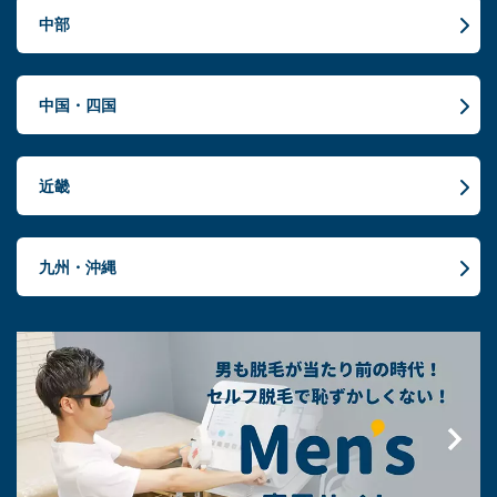
中部
中国・四国
近畿
九州・沖縄