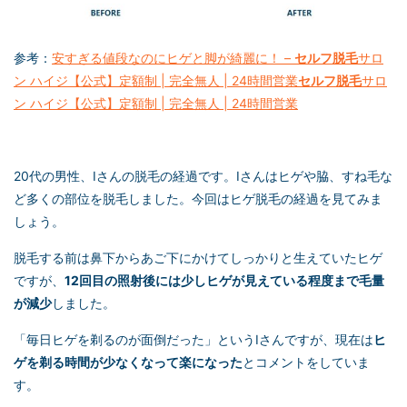
参考：
安すぎる値段なのにヒゲと脚が綺麗に！ –
セルフ脱毛
サロ
ン ハイジ【公式】定額制 | 完全無人 | 24時間営業
セルフ脱毛
サロ
ン ハイジ【公式】定額制 | 完全無人 | 24時間営業
20代の男性、Iさんの脱毛の経過です。Iさんはヒゲや脇、すね毛な
ど多くの部位を脱毛しました。今回はヒゲ脱毛の経過を見てみま
しょう。
脱毛する前は鼻下からあご下にかけてしっかりと生えていたヒゲ
ですが、
12回目の照射後には少しヒゲが見えている程度まで毛量
が減少
しました。
「毎日ヒゲを剃るのが面倒だった」というIさんですが、現在は
ヒ
ゲを剃る時間が少なくなって楽になった
とコメントをしていま
す。