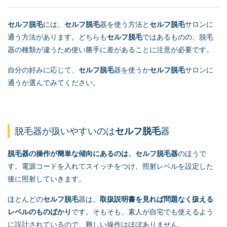
セルフ脱毛
には、
セルフ脱毛
器を使う方法と
セルフ脱毛
サロンに
通う方法があります。どちらも
セルフ脱毛
ではあるものの、脱毛
器の種類が違うため使い勝手に差があることに注意が必要です。
自分の好みに応じて、
セルフ脱毛
器を使うか
セルフ脱毛
サロンに
通うか選んでみてください。
脱毛器が扱いやすいのは
セルフ脱毛
器
脱毛器の操作が簡単な傾向にあるのは、
セルフ脱毛
器
のほうで
す。電源コードを入れてスイッチをつけ、照射レベルを設定した
後に照射していきます。
ほとんどの
セルフ脱毛
器は、
取扱説明書を見れば問題なく扱える
レベルのものばかり
です。そもそも、素人が自宅でも使えるよう
に設計されているので、難しい操作はほぼありません。