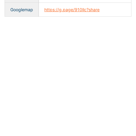
Googlemap
https://g.page/910llc?share