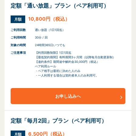
定額「通い放題」プラン（ペア利用可）
10,800円（税込）
月額
ご利用回数
通い放題（1日1回迄）
ご利用時間
30分 / 回
対象の時間
24時間365日いつでも
ご注意事項
【利用回数制限】1日1回迄
【最低契約期間】有料期間3ヶ月間（以降毎月自動更新制）
【違約条件】期間途中解約金30,000円（税込）
ペア利用ルール
・ペア相手は最初に決めた人のみ
・一人利用する場合は契約者本人のみ利用可。
お申し込みへ
定額「毎月2回」プラン（ペア利用可）
6,500円（税込）
月額