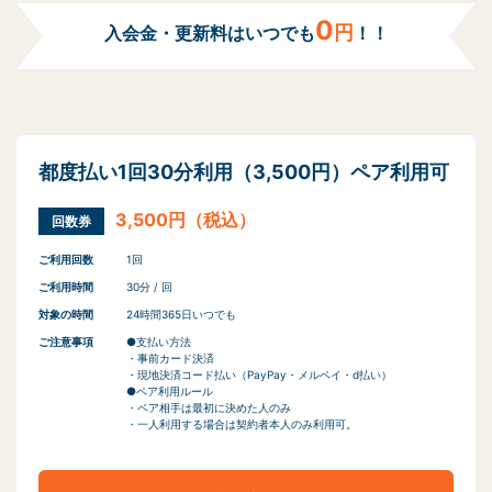
0
円
入会金・更新料はいつでも
！！
都度払い1回30分利用（3,500円）ペア利用可
3,500円（税込）
回数券
ご利用回数
1回
ご利用時間
30分 / 回
対象の時間
24時間365日いつでも
ご注意事項
●支払い方法
・事前カード決済
・現地決済コード払い（PayPay・メルペイ・d払い）
●ペア利用ルール
・ペア相手は最初に決めた人のみ
・一人利用する場合は契約者本人のみ利用可。