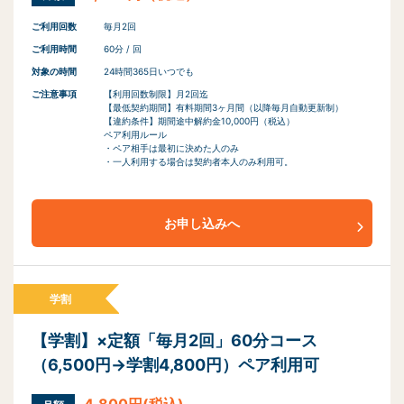
ご利用回数
毎月2回
ご利用時間
60分 / 回
対象の時間
24時間365日いつでも
ご注意事項
【利用回数制限】月2回迄
【最低契約期間】有料期間3ヶ月間（以降毎月自動更新制）
【違約条件】期間途中解約金10,000円（税込）
ペア利用ルール
・ペア相手は最初に決めた人のみ
・一人利用する場合は契約者本人のみ利用可。
お申し込みへ
学割
【学割】×定額「毎月2回」60分コース
（6,500円→学割4,800円）ペア利用可
4,800円(税込)