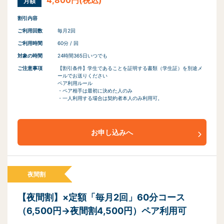
月額
割引内容
ご利用回数
毎月2回
ご利用時間
60分 / 回
対象の時間
24時間365日いつでも
ご注意事項
【割引条件】学生であることを証明する書類（学生証）を別途メ
ールでお送りください
ペア利用ルール
・ペア相手は最初に決めた人のみ
・一人利用する場合は契約者本人のみ利用可。
お申し込みへ
夜間割
【夜間割】×定額「毎月2回」60分コース
（6,500円→夜間割4,500円）ペア利用可