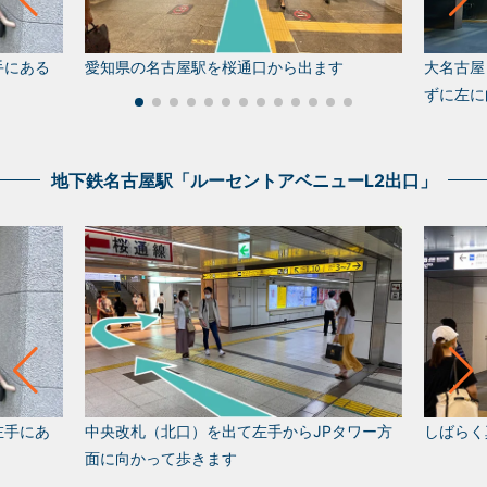
手にある
愛知県の名古屋駅を桜通口から出ます
大名古屋
ずに左に
地下鉄名古屋駅「ルーセントアベニューL2出口」
左手にあ
中央改札（北口）を出て左手からJPタワー方
しばらく
面に向かって歩きます