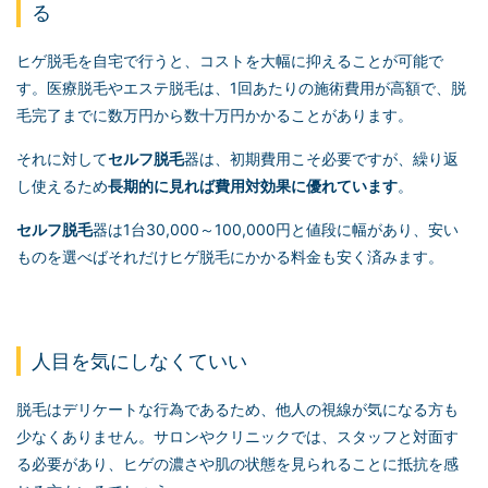
る
ヒゲ脱毛を自宅で行うと、コストを大幅に抑えることが可能で
す。医療脱毛やエステ脱毛は、1回あたりの施術費用が高額で、脱
毛完了までに数万円から数十万円かかることがあります。
それに対して
セルフ脱毛
器は、初期費用こそ必要ですが、繰り返
し使えるため
長期的に見れば費用対効果に優れています
。
セルフ脱毛
器は1台30,000～100,000円と値段に幅があり、安い
ものを選べばそれだけヒゲ脱毛にかかる料金も安く済みます。
人目を気にしなくていい
脱毛はデリケートな行為であるため、他人の視線が気になる方も
少なくありません。サロンやクリニックでは、スタッフと対面す
る必要があり、ヒゲの濃さや肌の状態を見られることに抵抗を感