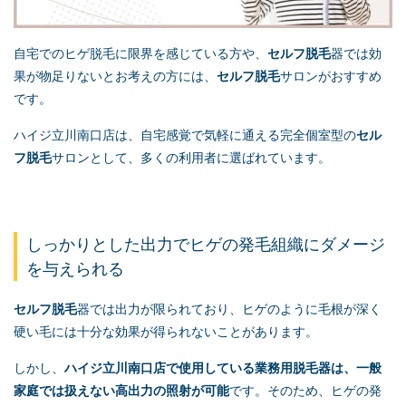
自宅でのヒゲ脱毛に限界を感じている方や、
セルフ脱毛
器では効
果が物足りないとお考えの方には、
セルフ脱毛
サロンがおすすめ
です。
ハイジ立川南口店は、自宅感覚で気軽に通える完全個室型の
セル
フ脱毛
サロンとして、多くの利用者に選ばれています。
しっかりとした出力でヒゲの発毛組織にダメージ
を与えられる
セルフ脱毛
器では出力が限られており、ヒゲのように毛根が深く
硬い毛には十分な効果が得られないことがあります。
しかし、
ハイジ立川南口店で使用している業務用脱毛器は、一般
家庭では扱えない高出力の照射が可能
です。そのため、ヒゲの発