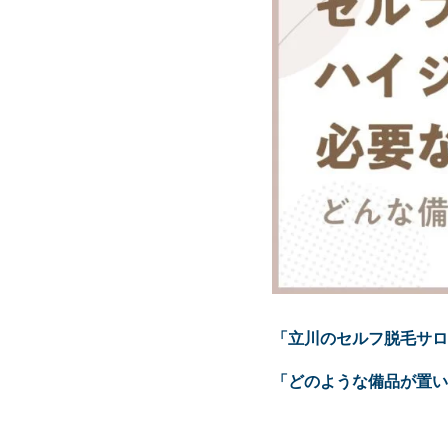
「立川の
セルフ脱毛
サロ
「どのような備品が置い