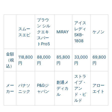
ブラウ
アイス
ン シル
スムー
レディ
クエキ
MiRAY
ケノン
スエピ
SKB-
スパー
1808
トPro5
金額
118,800
88,000
85,800
33,000
69,800
（税
円
円
円
円
円
込）
ストラ
創通メ
イプ・
メー
パナソ
P&Gジ
アロー
ディカ
アン
カー
ニック
ャパン
エイト
ル
ド・ビ
ルド