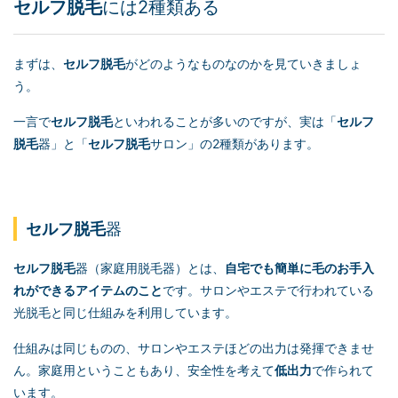
セルフ脱毛
には2種類ある
まずは、
セルフ脱毛
がどのようなものなのかを見ていきましょ
う。
一言で
セルフ脱毛
といわれることが多いのですが、実は「
セルフ
脱毛
器」と「
セルフ脱毛
サロン」の2種類があります。
セルフ脱毛
器
セルフ脱毛
器（家庭用脱毛器）とは、
自宅でも簡単に毛のお手入
れができるアイテムのこと
です。サロンやエステで行われている
光脱毛と同じ仕組みを利用しています。
仕組みは同じものの、サロンやエステほどの出力は発揮できませ
ん。家庭用ということもあり、安全性を考えて
低出力
で作られて
います。