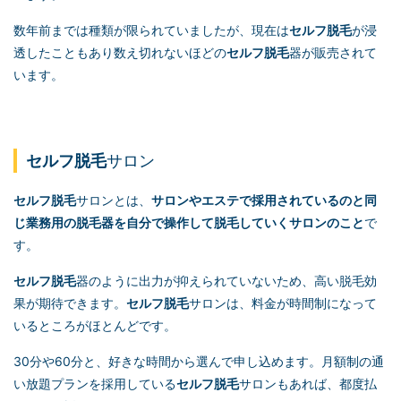
数年前までは種類が限られていましたが、現在は
セルフ脱毛
が浸
透したこともあり数え切れないほどの
セルフ脱毛
器が販売されて
います。
セルフ脱毛
サロン
セルフ脱毛
サロンとは、
サロンやエステで採用されているのと同
じ業務用の脱毛器を自分で操作して脱毛していくサロンのこと
で
す。
セルフ脱毛
器のように出力が抑えられていないため、高い脱毛効
果が期待できます。
セルフ脱毛
サロンは、料金が時間制になって
いるところがほとんどです。
30分や60分と、好きな時間から選んで申し込めます。月額制の通
い放題プランを採用している
セルフ脱毛
サロンもあれば、都度払