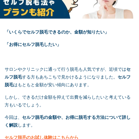
「いくらで
セルフ脱毛
できるのか、金額が知りたい」
「お得に
セルフ脱毛
したい」
サロンやクリニックに通って行う脱毛も人気ですが、近頃では
セ
ルフ脱毛
する方もあちこちで見かけるようになりました。
セルフ
脱毛
はもともと金額が安い傾向にあります。
しかし、できるだけ金額を抑えて出費を減らしたいと考えている
方もいるでしょう。
今回は、
セルフ脱毛
の金額や、お得に脱毛する方法について詳し
く解説
します。
セルフ脱毛
のお試し体験はこちらから