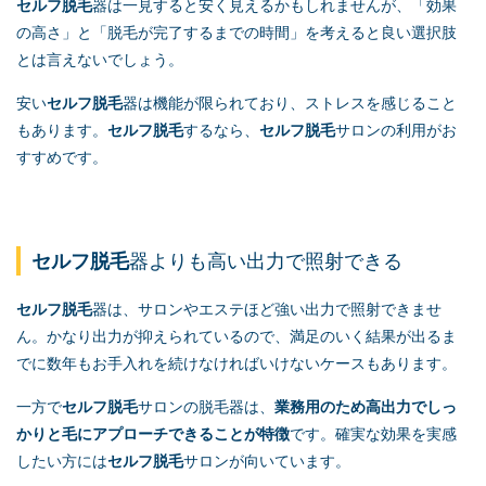
セルフ脱毛
器は一見すると安く見えるかもしれませんが、「効果
の高さ」と「脱毛が完了するまでの時間」を考えると良い選択肢
とは言えないでしょう。
安い
セルフ脱毛
器は機能が限られており、ストレスを感じること
もあります。
セルフ脱毛
するなら、
セルフ脱毛
サロンの利用がお
すすめです。
セルフ脱毛
器よりも高い出力で照射できる
セルフ脱毛
器は、サロンやエステほど強い出力で照射できませ
ん。かなり出力が抑えられているので、満足のいく結果が出るま
でに数年もお手入れを続けなければいけないケースもあります。
一方で
セルフ脱毛
サロンの脱毛器は、
業務用のため高出力でしっ
かりと毛にアプローチできることが特徴
です。確実な効果を実感
したい方には
セルフ脱毛
サロンが向いています。