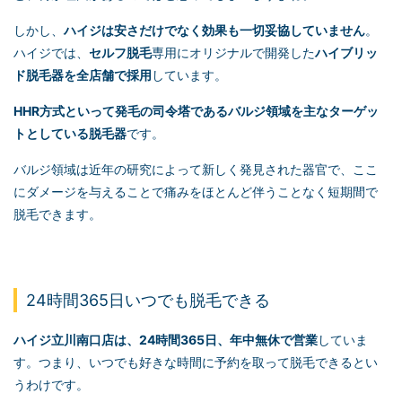
しかし、
ハイジは安さだけでなく効果も一切妥協していません
。
ハイジでは、
セルフ脱毛
専用にオリジナルで開発した
ハイブリッ
ド脱毛器を全店舗で採用
しています。
HHR方式といって発毛の司令塔であるバルジ領域を主なターゲッ
トとしている脱毛器
です。
バ
ルジ領域は近年の研究によって新しく発見された器官で、ここ
にダメージを与えることで痛みをほとんど伴うことなく短期間で
脱毛できます。
24時間365日いつでも脱毛できる
ハイジ立川南口店は、24時間365日、年中無休で営業
していま
す。つまり、いつでも好きな時間に予約を取って脱毛できるとい
うわけです。