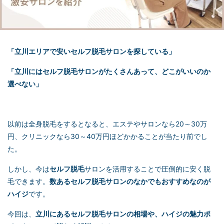
「立川エリアで安い
セルフ脱毛
サロンを探している」
「立川には
セルフ脱毛
サロンがたくさんあって、どこがいいのか
選べない」
以前は全身脱毛をするとなると、エステやサロンなら20～30万
円、クリニックなら30～40万円ほどかかることが当たり前でし
た。
しかし、今は
セルフ脱毛
サロンを活用することで圧倒的に安く脱
毛できます。
数ある
セルフ脱毛
サロンのなかでもおすすめなのが
ハイジ
です。
今回は、
立川にある
セルフ脱毛
サロンの相場や、ハイジの魅力ポ