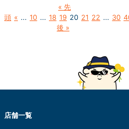
« 先
頭
«
...
10
...
18
19
20
21
22
...
30
4
後 »
店舗一覧