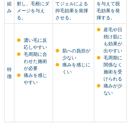
組
射し、毛根にダ
てジェルによる
を与えて脱
み
メージを与え
抑毛効果を発揮
毛効果を発
る。
させる。
揮する。
産毛や日
焼け肌に
濃い毛に反
も効果が
応しやすい
肌への負担が
出やすい
毛周期に合
少ない
毛周期に
わせた施術
痛みを感じに
関係なく
が必要
特
くい
施術を受
痛みを感じ
徴
けられる
やすい
痛みが少
ない