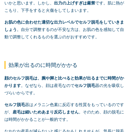
いかと思います。しかし、
出力の上げすぎは厳禁
です。肌に熱が
こもり、下手をすると火傷をしてしまいます。
お肌の色に合わせた適切な出力レベルで
セルフ脱毛
をしていきま
しょう
。自分で調整するのが不安な方は、お肌の色を感知して自
動で調整してくれるものを選ぶのがおすすめです。
効果が出るのに時間がかかる
顔の
セルフ脱毛
は、腕や脚と比べると効果が出るまでに時間がか
かります
。なぜなら、顔は産毛なので
セルフ脱毛
器の光を吸収し
づらいからです。
セルフ脱毛
器はメラニン色素に反応する性質をもっているのです
が、
産毛は細いためあまり反応しません
。そのため、顔の脱毛に
は時間がかかることが一般的です。
なかなか産毛が減らないと感じるかもしれませんが、気長に脱毛