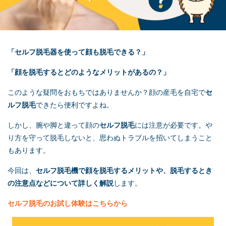
「
セルフ脱毛
器を使って顔も脱毛できる？」
「顔を脱毛するとどのようなメリットがあるの？」
このような疑問をおもちではありませんか？顔の産毛を自宅で
セ
ルフ脱毛
できたら便利ですよね。
しかし、腕や脚と違って顔の
セルフ脱毛
には注意が必要です。や
り方を守って脱毛しないと、思わぬトラブルを招いてしまうこと
もあります。
今回は、
セルフ脱毛
機で顔を脱毛するメリットや、脱毛するとき
の注意点などについて詳しく解説
します。
セルフ脱毛
のお試し体験はこちらから