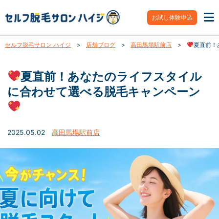
お試し体験申込
セルフ脱毛サロン ハイジ
>
店舗ブログ
>
高田馬場駅前店
>
夏直前！
夏直前！あなたのライフスタイル
に合わせて選べる脱毛キャンペーン
2025.05.02
高田馬場駅前店