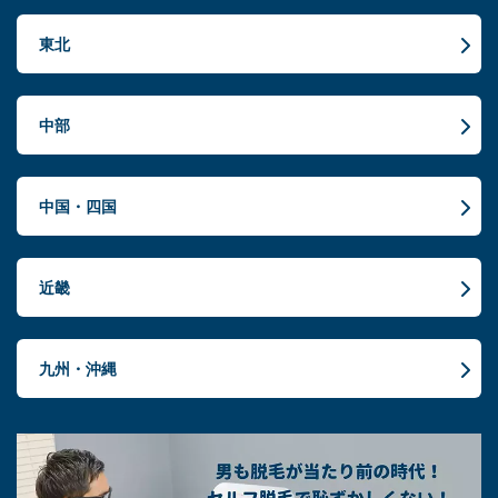
東北
中部
中国・四国
近畿
九州・沖縄