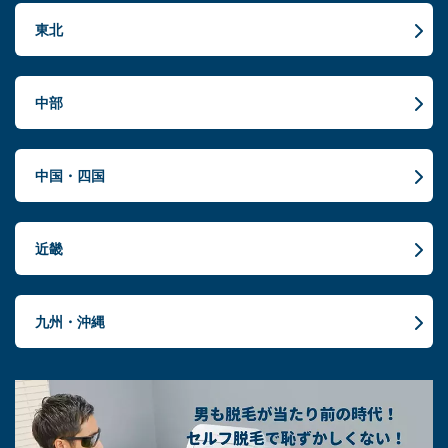
東北
中部
中国・四国
近畿
九州・沖縄