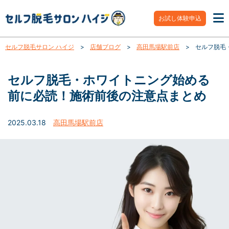
お試し体験申込
セルフ脱毛サロン ハイジ
>
店舗ブログ
>
高田馬場駅前店
>
セルフ脱毛
セルフ脱毛・ホワイトニング始める
前に必読！施術前後の注意点まとめ
2025.03.18
高田馬場駅前店