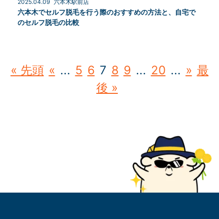
2025.04.09
六本木駅前店
六本木でセルフ脱毛を行う際のおすすめの方法と、自宅で
のセルフ脱毛の比較
« 先頭
«
...
5
6
7
8
9
...
20
...
»
最
後 »