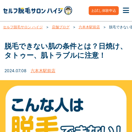
お試し体験申込
セルフ脱毛サロン ハイジ
>
店舗ブログ
>
六本木駅前店
>
脱毛できない
脱毛できない肌の条件とは？日焼け、
タトゥー、肌トラブルに注意！
2024.07.08
六本木駅前店