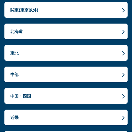
関東(東京以外)
北海道
東北
中部
中国・四国
近畿