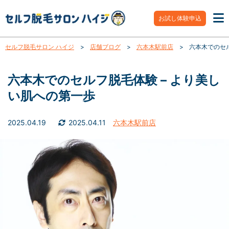
お試し体験申込
セルフ脱毛サロン ハイジ
>
店舗ブログ
>
六本木駅前店
>
六本木でのセル
六本木でのセルフ脱毛体験 – より美し
い肌への第一歩
2025.04.19
2025.04.11
六本木駅前店