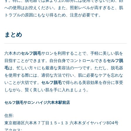
す。特に、脱毛器では鼻より上の部分には使用できないため、顔
への使用はお控えください。また、照射レベルが高すぎると、肌
トラブルの原因にもなり得るため、注意が必要です。
まとめ
六本木の
セルフ脱毛
サロンを利用することで、手軽に美しい肌を
目指すことができます。自分自身でコントロールできる
セルフ脱
毛
は、忙しい方々にも最適な美容法の一つです。ただし、脱毛器
を使用する際には、適切な方法で行い、肌に必要なケアを忘れな
いことが大切です。
セルフ脱毛
で得られる美容効果を存分に享受
しながら、賢く美しい肌を手に入れましょう。
セルフ脱毛
サロン ハイジ六本木駅前店
住所:
東京都港区六本木７丁目１５−１３ 六本木ダイヤハイツ804号
アクセス: