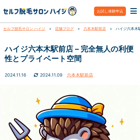
お試し体験申込
セルフ脱毛サロン ハイジ
>
店舗ブログ
>
六本木駅前店
>
ハイジ六本木
ハイジ六本木駅前店 – 完全無人の利便
性とプライベート空間
2024.11.16
2024.11.09
六本木駅前店