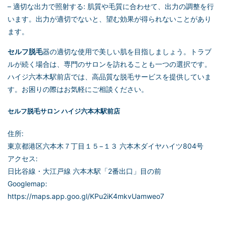
– 適切な出力で照射する: 肌質や毛質に合わせて、出力の調整を行
います。出力が適切でないと、望む効果が得られないことがあり
ます。
セルフ脱毛
器の適切な使用で美しい肌を目指しましょう。トラブ
ルが続く場合は、専門のサロンを訪れることも一つの選択です。
ハイジ六本木駅前店では、高品質な脱毛サービスを提供していま
す。お困りの際はお気軽にご相談ください。
セルフ脱毛
サロン ハイジ六本木駅前店
住所:
東京都港区六本木７丁目１５−１３ 六本木ダイヤハイツ804号
アクセス:
日比谷線・大江戸線 六本木駅「2番出口」目の前
Googlemap:
https://maps.app.goo.gl/KPu2iK4mkvUamweo7