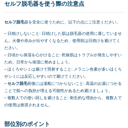
セルフ脱毛
器を使う際の注意点
セルフ脱毛
器を安全に使うために、以下の点にご注意ください。
– 日焼けしないこと: 日焼けした肌は脱毛器の使用に適していませ
ん。火傷や赤みが出やすくなるため、使用前は日焼けを避けてく
ださい。
– 日頃から保湿を心がけること: 乾燥肌はトラブルが発生しやすい
ため、日常から保湿に努めましょう。
– ほくろやシミは避けて照射すること: メラニン色素が多いほくろ
やシミには反応しやすいので避けてください。
–
セルフ脱毛
前後には湯船につからないこと: 高温のお湯につかる
ことで肌への負担が増える可能性があるため避けましょう。
– 複数人での使い回しを避けること: 衛生的な理由から、複数人で
の使用は推奨されません。
部位別のポイント