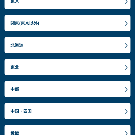
東京
関東(東京以外)
北海道
東北
中部
中国・四国
近畿