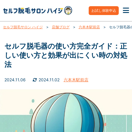
お試し体験申込
セルフ脱毛サロン ハイジ
>
店舗ブログ
>
六本木駅前店
>
セルフ脱毛器
セルフ脱毛器の使い方完全ガイド：正
しい使い方と効果が出にくい時の対処
法
2024.11.06
2024.11.02
六本木駅前店