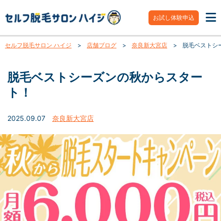
お試し体験申込
セルフ脱毛サロン ハイジ
>
店舗ブログ
>
奈良新大宮店
>
脱毛ベストシ
脱毛ベストシーズンの秋からスター
ト！
2025.09.07
奈良新大宮店