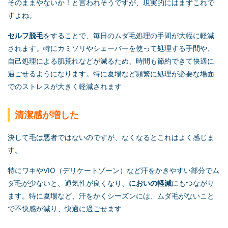
そのままやないか！と言われそうですが、現実的にはまずこれで
すよね。
セルフ脱毛
をすることで、毎日のムダ毛処理の手間が大幅に軽減
されます。特にカミソリやシェーバーを使って処理する手間や、
自己処理による肌荒れなどが減るため、時間も節約できて快適に
過ごせるようになります。特に夏場など頻繁に処理が必要な場面
でのストレスが大きく軽減されます
清潔感が増した
決して毛は悪者ではないのですが、なくなるとこれはよく感じま
す。
特にワキやVIO（デリケートゾーン）など汗をかきやすい部分でム
ダ毛が少ないと、通気性が良くなり、
においの軽減
にもつながり
ます。特に夏場など、汗をかくシーズンには、ムダ毛がないこと
で不快感が減り、快適に過ごせます