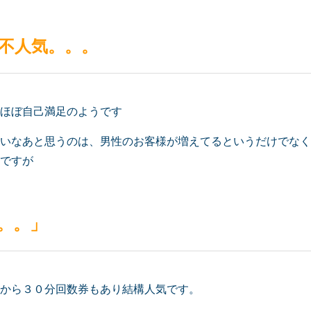
不人気。。。
ほぼ自己満足のようです
いなあと思うのは、男性のお客様が増えてるというだけでなく
ですが
。。」
から３０分回数券もあり結構人気です。