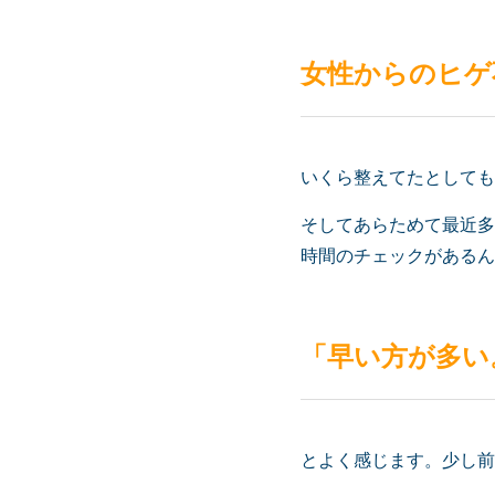
女性からのヒゲ
いくら整えてたとしても
そしてあらためて最近多
時間のチェックがあるん
「早い方が多い
とよく感じます。少し前