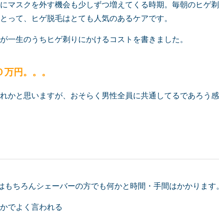
にマスクを外す機会も少しずつ増えてくる時期。毎朝のヒゲ剃
とって、ヒゲ脱毛はとても人気のあるケアです。
が一生のうちヒゲ剃りにかけるコストを書きました。
０万円。。。
れかと思いますが、おそらく男性全員に共通してるであろう感
はもちろんシェーバーの方でも何かと時間・手間はかかります
かでよく言われる