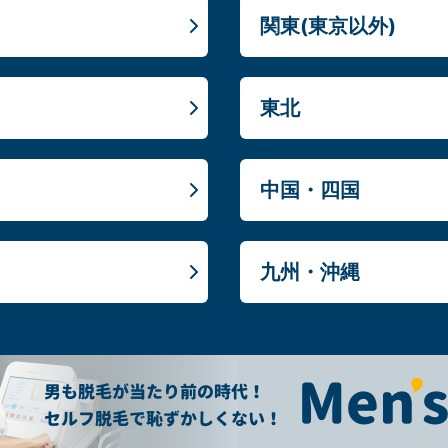
関東(東京以外)
東北
中国・四国
九州・沖縄