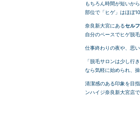
もちろん時間が短いから
部位で「ヒゲ」はほぼ1
奈良新大宮にある
セルフ
自分のペースでヒゲ脱毛
仕事終わりの夜や、思い
「脱毛サロンは少し行き
なら気軽に始められ、操
清潔感のある印象を目指
ンハイジ奈良新大宮店で