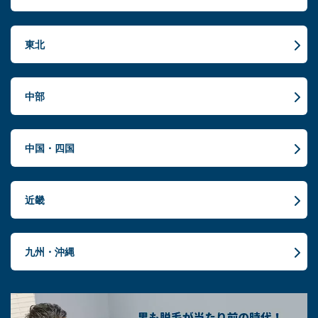
東北
中部
中国・四国
近畿
九州・沖縄