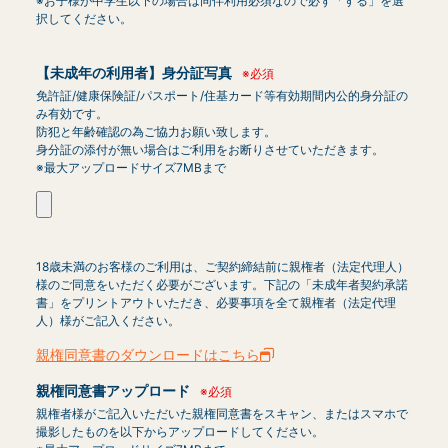
※お子様が中学生以下の場合は同伴利用必須なので必ず「する」を選
択してください。
【未成年の利用者】身分証写真
※必須
免許証/健康保険証/パスポート/住基カード等有効期間内公的身分証の
み有効です。
防犯と年齢確認の為ご協力お願い致します。
身分証の添付が無い場合はご利用をお断りさせていただきます。
※最大アップロードサイズ7MBまで
18歳未満のお客様のご利用は、ご契約締結前に親権者（法定代理人）
様のご同意をいただく必要がございます。下記の「未成年者契約承諾
書」をプリントアウトいただき、必要事項を全て親権者（法定代理
人）様がご記入ください。
親権同意書のダウンロードはこちら
親権同意書アップロード
※必須
親権者様がご記入いただいた親権同意書をスキャン、またはスマホで
撮影したものを以下からアップロードしてください。