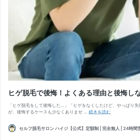
ヒゲ脱毛で後悔！よくある理由と後悔し
「ヒゲ脱毛をして後悔した…」「ヒゲをなくしたけど、やっぱり失
ヒ
が、後悔するケースも少なくありませ …
続きを読む
ゲ
脱
セルフ脱毛サロン ハイジ【公式】定額制 | 完全無人 | 24時間
毛
で